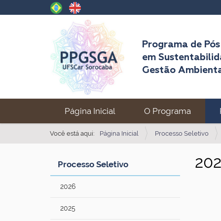
Programa de Pó
em Sustentabilid
Gestão Ambient
N
Página Inicial
O Programa
a
v
Você está aqui:
Página Inicial
Processo Seletivo
e
202
g
Processo Seletivo
a
2026
ç
ã
2025
o